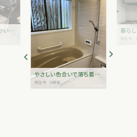
内窓でさらにあたたかい浴室リフォーム
桐生市 
やさしい色合いで落ち着いたバスルームに
桐生市 H様邸